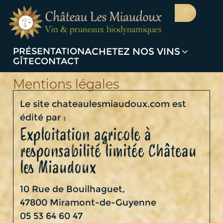
Aller
Recherche
de
au
produits
contenu
0
principal
PRÉSENTATION
ACHETEZ NOS VINS
GÎTE
CONTACT
Mentions légales
Le site chateaulesmiaudoux.com est
édité par :
Exploitation agricole à
responsabilité limitée Château
les Miaudoux
10 Rue de Bouilhaguet,
47800 Miramont-de-Guyenne
05 53 64 60 47