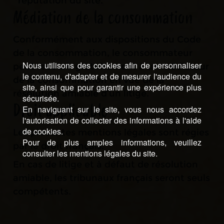
réputation du site.
Médiation de la consommation
Conformément aux dispositions du Code
de la consommation, le consommateur
Nous utilisons des cookies afin de personnaliser
peut recourir gratuitement à un médiateur
le contenu, d'adapter et de mesurer l'audience du
de la consommation en vue de la
site, ainsi que pour garantir une expérience plus
résolution amiable d’un litige.
sécurisée.
En naviguant sur le site, vous nous accordez
Droit applicable
l'autorisation de collecter des informations à l'aide
de cookies.
Les présentes mentions légales sont régies
Pour de plus amples informations, veuillez
par le droit français.
consulter les mentions légales du site.
En cas de litige et à défaut de résolution
amiable, les tribunaux français seront seuls
compétents.